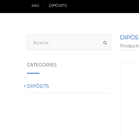
Inici
DIPÒSITS
DIPÒS
Producte
CATEGORIES
DIPÒSITS