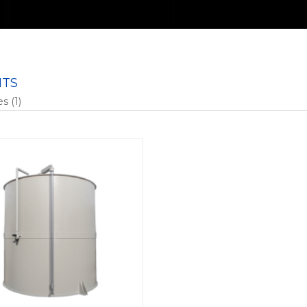
ITS
s (1)