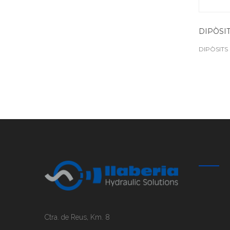
DIPÒSI
DIPÒSITS
Ctra. de Reus, Km. 8