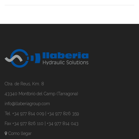
Ctra. de Reus, Km. 8
43340 Montbrió del Camp (Tarragona)
info@llaberiagroup.com
Tel. +34 977 814 009 | +34 977 826 359
Fax +34 977 826 110 | +34 977 814 043
Como llegar