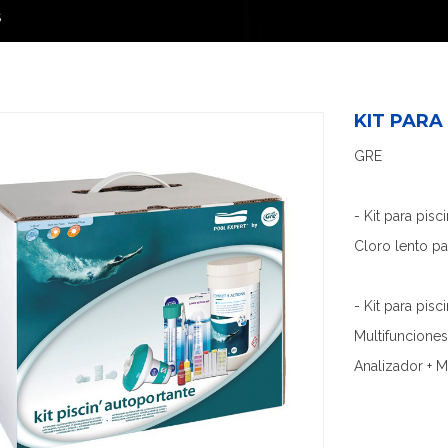
S
KIT PARA
GRE
- Kit para pisc
Cloro lento pas
- Kit para pisc
Multifunciones
Analizador + Ma