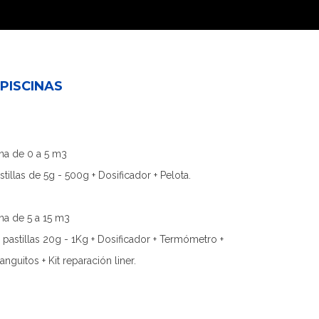
 PISCINAS
ina de 0 a 5 m3
tillas de 5g - 500g + Dosificador + Pelota.
ina de 5 a 15 m3
 pastillas 20g - 1Kg + Dosificador + Termómetro +
nguitos + Kit reparación liner.