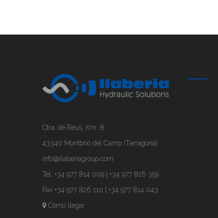
Ctra. de Reus, Km. 8
43340 Montbrió del Camp (Tarragona)
info@llaberiagroup.com
Tel. +34 977 814 009 | +34 977 826 359
Fax +34 977 826 110 | +34 977 814 043
Como llegar