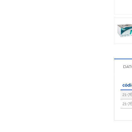
DAT
cód
21-7
21-7